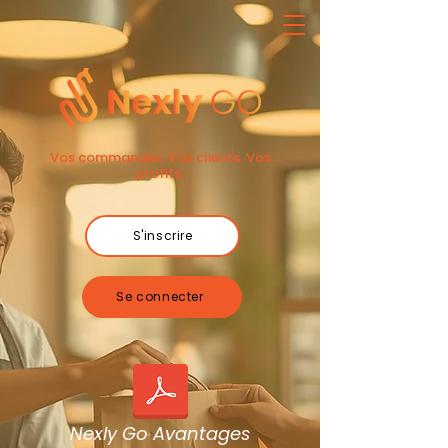
Vos commandes. Vos clients. Vos
profits.
S'inscrire
Se connecter
Nexly Go Avantages