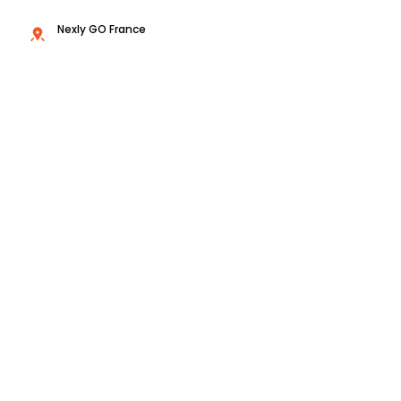
Nexly GO France
60 rue François Ier - 75008 Paris
www.nexlygo.com